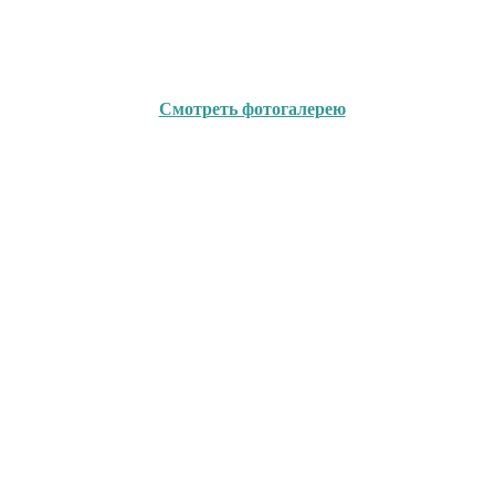
Смотреть фотогалерею