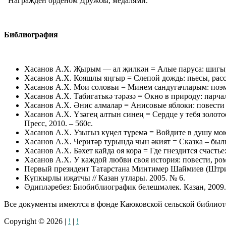
Награждён орденом Дружбы, медалями.
Библиография
Хасанов А.Х. Җырым — ал җилкән = Алые паруса: шигырьлә
Хасанов А.Х. Кояшлы яңгыр = Слепой дождь: пьесы, расск
Хасанов А.Х. Мои соловьи = Минем сандугачларым: поэмал
Хасанов А.Х. Табигатькә тәрәзә = Окно в природу: парчала
Хасанов А.Х. Әнис алмалар = Анисовые яблоки: повести – 
Хасанов А.Х. Үзәгең алтын синең = Сердце у тебя золот
Пресс, 2010. – 560с.
Хасанов А.Х. Узыгыз күңел түремә = Войдите в душу мою:
Хасанов А.Х. Черитәр турында чын әкият = Сказка – быль о
Хасанов А.Х. Бәхет кайда оя кора = Где гнездится счастье:
Хасанов А.Х. У каждой любви своя история: повести, рома
Первый президент Татарстана Минтимер Шаймиев (Штрих
Күпкырлы иҗатчы // Казан утлары. 2005. № 6.
Әдипләребез: Биобиблиографик белешмәлек. Казан, 2009. 
Все документы имеются в фонде Каюковской сельской библиот
Copyright © 2026
|
!
|
!