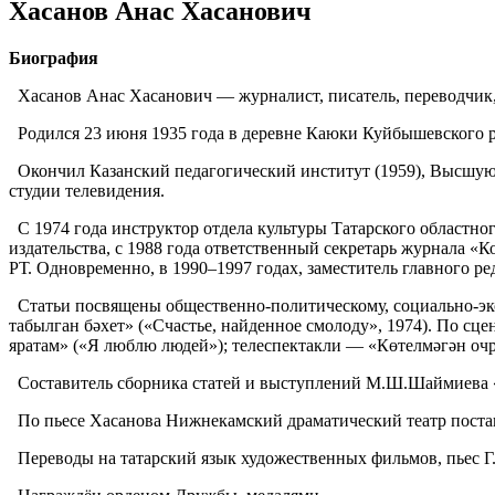
Хасанов Анас Хасанович
Биография
Хасанов Анас Хасанович — журналист, писатель, переводчик
Родился 23 июня 1935 года в деревне Каюки Куйбышевского р
Окончил Казанский педагогический институт (1959), Высшую п
студии телевидения.
С 1974 года инструктор отдела культуры Татарского областног
издательства, с 1988 года ответственный секретарь журнала «
РТ. Одновременно, в 1990–1997 годах, заместитель главного р
Статьи посвящены общественно-политическому, социально-эк
табылган бәхет» («Счастье, найденное смолоду», 1974). По с
яратам» («Я люблю людей»); телеспектакли — «Көтелмәгән оч
Составитель сборника статей и выступлений М.Ш.Шаймиева «Та
По пьесе Хасанова Нижнекамский драматический театр постави
Переводы на татарский язык художественных фильмов, пьес Г.