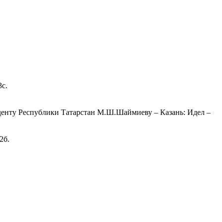
3с.
иденту Республики Татарстан М.Ш.Шаймиеву – Казань: Идел –
2б.