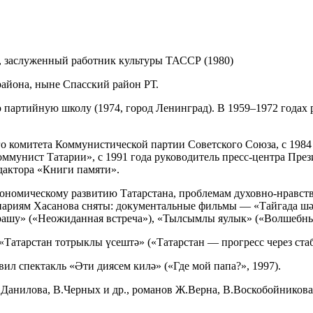
, заслуженный работник культуры ТАССР (1980)
айона, ныне Спасский район РТ.
артийную школу (1974, город Ленинград). В 1959–1972 годах р
о комитета Коммунистической партии Советского Союза, с 1984 
Коммунист Татарии», с 1991 года руководитель пресс-центра Пре
едактора «Книги памяти».
ономическому развитию Татарстана, проблемам духовно-нравст
ценариям Хасанова сняты: документальные фильмы — «Тайгада шә
рашу» («Неожиданная встреча»), «Тылсымлы яулык» («Волшебны
тарстан тотрыклы үсештә» («Татарстан — прогресс через стаби
л спектакль «Әти диясем килә» («Где мой папа?», 1997).
Данилова, В.Черных и др., романов Ж.Верна, В.Воскобойникова,