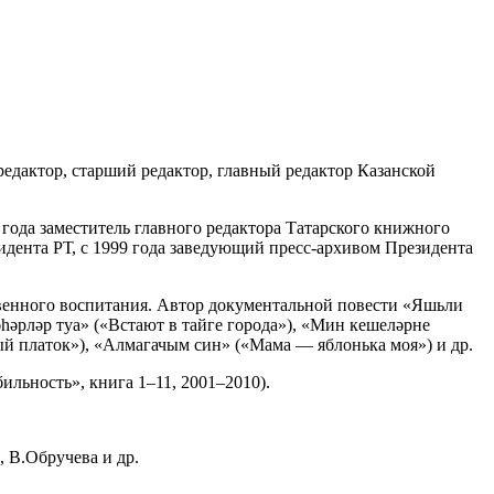
едактор, старший редактор, главный редактор Казанской
года заместитель главного редактора Татарского книжного
зидента РТ, с 1999 года заведующий пресс-архивом Президента
венного воспитания. Автор документальной повести «Яшьли
һәрләр туа» («Встают в тайге города»), «Мин кешеләрне
й платок»), «Алмагачым син» («Мама — яблонька моя») и др.
льность», книга 1–11, 2001–2010).
 В.Обручева и др.