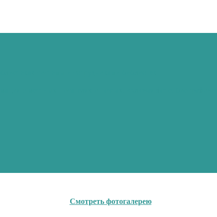
иблиотеках системы и сотрудниками библиотек
рмация о местных писателях и поэтах, включая фото, биографич
Смотреть фотогалерею