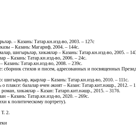
р. – Казань: Татар.кн.изд-во, 2003. – 127с
азы – Казань: Магариф, 2004. – 144с.
ар, шигырьләр, хикәяләр – Казань: Татар.кн.изд-во, 2005. – 14
р – Казань: Татар.кн.изд-во, 2006. – 24с.
Казань: Татар.кн.изд-во, 2008. – 239с.
ое: сборник стихов и писем, адресованных и посвященных През
 шигырьләр, җырлар – Казань: Татар.кн.изд-во, 2010. – 111с.
 плаксе: балалар өчен әкият – Казан: Татар.кит.нәшр., 2012. – 1
 роман, хикәяләр – Казан: Татарп.кит.нәшр., 2015. – 317б.
н – Казань: Татар.кн.изд-во, 2020. – 269с.
и к политическому портрету).
Т. 2.
еки