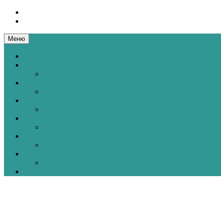
Перейти
к
содержанию
Меню
Главная
Мы о нас
Статьи из периодических изданий, написанные о б
Литературная карта района
Географическая карта Спасского района РТ и инфо
Наши знаменитые земляки
О выдающихся людях города и района, земляках
Улицы нашего города
Электронный путеводитель
Краеведческий материал в периодических изданиях
Электронная тематическая база данных в изданиях
Фото материалы
Электронная фотоколлекция
Слабовидяшим