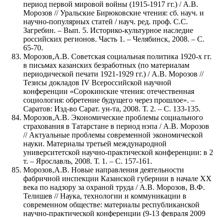
период первой мировой войны (1915-1917 гг.) / А.В.
Морозов // Уральские Бирюковские чтения: сб. науч. и
научно-популярных статей / науч. ред. проф. С.С.
Загребин. – Вып. 5. Историко-культурное наследие
российских регионов. Часть 1. – Челябинск, 2008. – С.
65-70.
Морозов,А.В. Советская социальная политика 1920-х гг.
в письмах казанских безработных (по материалам
периодической печати 1921-1929 гг.) / А.В. Морозов //
Тезисы докладов IV Всероссийской научной
конференции «Сорокинские чтения: отечественная
социология: обретение будущего через прошлое». –
Саратов: Изд-во Сарат. ун-та, 2008. Т. 2. – С. 133-135.
Морозов,А.В. Экономические проблемы социального
страхования в Татарстане в период нэпа / А.В. Морозов
// Актуальные проблемы современной экономической
науки. Материалы третьей международной
университетской научно-практической конференции: в 2
т. – Ярославль, 2008. Т. 1. – С. 157-161.
Морозов,А.В. Новые направления деятельности
фабричной инспекции Казанской губернии в начале ХХ
века по надзору за охраной труда / А.В. Морозов, В.Ф.
Телишев // Наука, технологии и коммуникации в
современном обществе: материалы республиканской
научно-практической конференции (9-13 февраля 2009