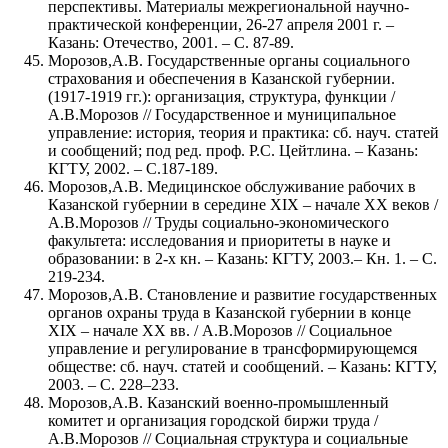
перспективы. Материалы межрегиональной научно-
практической конференции, 26-27 апреля 2001 г. –
Казань: Отечество, 2001. – С. 87-89.
Морозов,А.В. Государственные органы социального
страхования и обеспечения в Казанской губернии.
(1917-1919 гг.): организация, структура, функции /
А.В.Морозов // Государственное и муниципальное
управление: история, теория и практика: сб. науч. статей
и сообщений; под ред. проф. Р.С. Цейтлина. – Казань:
КГТУ, 2002. – С.187-189.
Морозов,А.В. Медицинское обслуживание рабочих в
Казанской губернии в середине XIX – начале ХХ веков /
А.В.Морозов // Труды социально-экономического
факультета: исследования и приоритеты в науке и
образовании: в 2-х кн. – Казань: КГТУ, 2003.– Кн. 1. – С.
219-234.
Морозов,А.В. Становление и развитие государственных
органов охраны труда в Казанской губернии в конце
XIX – начале ХХ вв. / А.В.Морозов // Социальное
управление и регулирование в трансформирующемся
обществе: сб. науч. статей и сообщений. – Казань: КГТУ,
2003. – С. 228–233.
Морозов,А.В. Казанский военно-промышленный
комитет и организация городской биржи труда /
А.В.Морозов // Социальная структура и социальные