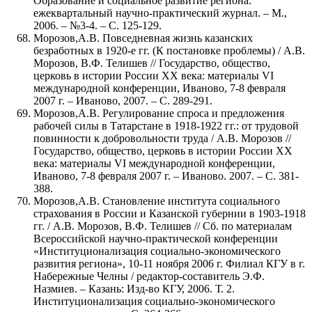
Образование и социальное развитие региона:
ежеквартальный научно-практический журнал. – М.,
2006. – №3-4. – С. 125-129.
Морозов,А.В. Повседневная жизнь казанских
безработных в 1920-е гг. (К постановке проблемы) / А.В.
Морозов, В.Ф. Телишев // Государство, общество,
церковь в истории России ХХ века: материалы VI
международной конференции, Иваново, 7-8 февраля
2007 г. – Иваново, 2007. – С. 289-291.
Морозов,А.В. Регулирование спроса и предложения
рабочей силы в Татарстане в 1918-1922 гг.: от трудовой
повинности к добровольности труда / А.В. Морозов //
Государство, общество, церковь в истории России ХХ
века: материалы VI международной конференции,
Иваново, 7-8 февраля 2007 г. – Иваново. 2007. – С. 381-
388.
Морозов,А.В. Становление института социального
страхования в России и Казанской губернии в 1903-1918
гг. / А.В. Морозов, В.Ф. Телишев // Сб. по материалам
Всероссийской научно-практической конференции
«Институционализация социально-экономического
развития региона», 10-11 ноября 2006 г. Филиал КГУ в г.
Набережные Челны / редактор-составитель Э.Ф.
Назмиев. – Казань: Изд-во КГУ, 2006. Т. 2.
Институционализация социально-экономического