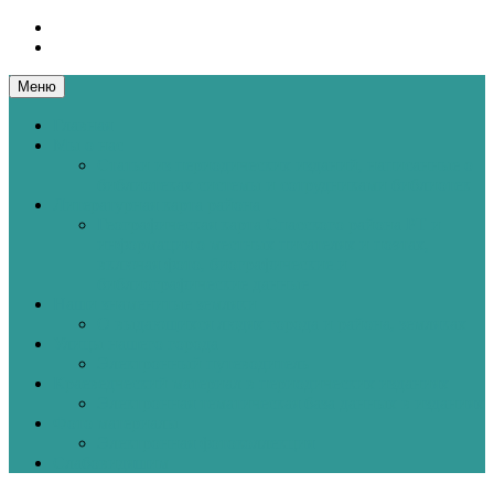
Перейти
к
содержанию
Меню
Главная
Мы о нас
Статьи из периодических изданий, написанные о
библиотеках системы и сотрудниками библиотек
Литературная карта района
Географическая карта Спасского района РТ и
информация о местных писателях и поэтах,
включая фото, биографические и
библиографические данные
Наши знаменитые земляки
О выдающихся людях города и района, земляках
Улицы нашего города
Электронный путеводитель
Краеведческий материал в периодических изданиях
Электронная тематическая база данных в изданиях
Фото материалы
Электронная фотоколлекция
Слабовидяшим