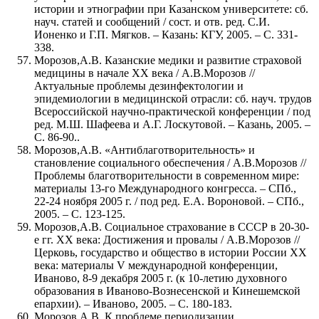
истории и этнографии при Казанском университете: сб.
науч. статей и сообщений / сост. и отв. ред. С.И.
Ионенко и Г.П. Мягков. – Казань: КГУ, 2005. – С. 331-
338.
Морозов,А.В. Казанские медики и развитие страховой
медицины в начале ХХ века / А.В.Морозов //
Актуальные проблемы дезинфектологии и
эпидемиологии в медицинской отрасли: сб. науч. трудов
Всероссийской научно-практической конференции / под
ред. М.Ш. Шафеева и А.Г. Лоскутовой. – Казань, 2005. –
С. 86-90..
Морозов,А.В. «Антиблаготворительность» и
становление социального обеспечения / А.В.Морозов //
Проблемы благотворительности в современном мире:
материалы 13-го Международного конгресса. – СПб.,
22-24 ноября 2005 г. / под ред. Е.А. Вороновой. – СПб.,
2005. – С. 123-125.
Морозов,А.В. Социальное страхование в СССР в 20-30-
е гг. ХХ века: Достижения и провалы / А.В.Морозов //
Церковь, государство и общество в истории России ХХ
века: материалы V международной конференции,
Иваново, 8-9 декабря 2005 г. (к 10-летию духовного
образования в Иваново-Вознесенской и Кинешемской
епархии). – Иваново, 2005. – С. 180-183.
Морозов,А.В. К проблеме периодизации