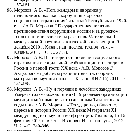
157-161.
Морозов, А.В. «Поп, жандарм и дворянка у
пенсионного окошка»: коррупция в органах
социального страхования Татарской Республики в 1920-
е гг. / А.В. Морозов // Государственная политика
противодействия коррупции в России и за рубежом:
тенденции и перспективы развития: Материалы II
межвузовской научно-практической конференции, 9
декабря 2010 г. Казан. нац. исслед. технол. ун-т. –
Казань, 2011. – С. С. 27-33.
Морозов, А.В. Из истории становления социального
страхования и социальной реабилитации инвалидов в
России в первой трети ХХ века / А.В. Морозов //
Актуальные проблемы реабилитологии: сборник
материалов научной школы. – Казань: КНИТУ, 2011. – С.
141-158.
Морозов, А.В. «Ну и порядки в лечебных заведениях.
Умереть только можно от них!» (проблемы организации
медицинской помощи застрахованным Татарстана в
годы нэпа / А.В. Морозов // Государство, общество,
церковь в истории России ХХ века: Материалы XI
международной научной конференции. Иваново, 15-16
февраля 2012 г.: в 2 ч. – Иваново: Иван. гос. ун-т, 2012.
Ч. 2. – С. 340-346.