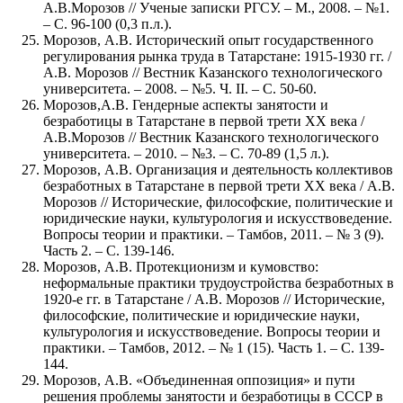
А.В.Морозов // Ученые записки РГСУ. – М., 2008. – №1.
– С. 96-100 (0,3 п.л.).
Морозов, А.В. Исторический опыт государственного
регулирования рынка труда в Татарстане: 1915-1930 гг. /
А.В. Морозов // Вестник Казанского технологического
университета. – 2008. – №5. Ч. II. – С. 50-60.
Морозов,А.В. Гендерные аспекты занятости и
безработицы в Татарстане в первой трети ХХ века /
А.В.Морозов // Вестник Казанского технологического
университета. – 2010. – №3. – С. 70-89 (1,5 л.).
Морозов, А.В. Организация и деятельность коллективов
безработных в Татарстане в первой трети ХХ века / А.В.
Морозов // Исторические, философские, политические и
юридические науки, культурология и искусствоведение.
Вопросы теории и практики. – Тамбов, 2011. – № 3 (9).
Часть 2. – С. 139-146.
Морозов, А.В. Протекционизм и кумовство:
неформальные практики трудоустройства безработных в
1920-е гг. в Татарстане / А.В. Морозов // Исторические,
философские, политические и юридические науки,
культурология и искусствоведение. Вопросы теории и
практики. – Тамбов, 2012. – № 1 (15). Часть 1. – С. 139-
144.
Морозов, А.В. «Объединенная оппозиция» и пути
решения проблемы занятости и безработицы в СССР в