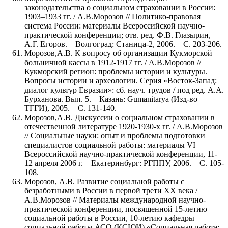
законодательства о социальном страховании в России:
1903–1933 гг. / А.В.Морозов // Политико-правовая
система России: материалы Всероссийской научно-
практической конференции; отв. ред. Ф.В. Глазырин,
А.Г. Егоров. – Волгоград: Станица-2, 2006. – С. 203-206.
Морозов,А.В. К вопросу об организации Кукморской
больничной кассы в 1912-1917 гг. / А.В.Морозов //
Кукморский регион: проблемы истории и культуры.
Вопросы истории и археологии. Серия «Восток-Запад:
диалог культур Евразии»: сб. науч. трудов / под ред. А.А.
Бурханова. Вып. 5. – Казань: Gumanitarya (Изд-во
ТГГИ), 2005. – С. 131-140.
Морозов,А.В. Дискуссии о социальном страховании в
отечественной литературе 1920-1930-х гг. / А.В.Морозов
// Социальные науки: опыт и проблемы подготовки
специалистов социальной работы: материалы VI
Всероссийской научно-практической конференции, 11-
12 апреля 2006 г. – Екатеринбург: РГППУ, 2006. – С. 105-
108.
Морозов, А.В. Развитие социальной работы с
безработными в России в первой трети ХХ века /
А.В.Морозов // Материалы международной научно-
практической конференции, посвященной 15-летию
социальной работы в России, 10-летию кафедры
социальной работы АСО (КСЮИ) «Социальная работа: