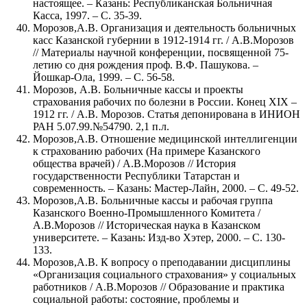
настоящее. – Казань: Республиканская Больничная
Касса, 1997. – С. 35-39.
Морозов,А.В. Организация и деятельность больничных
касс Казанской губернии в 1912-1914 гг. / А.В.Морозов
// Материалы научной конференции, посвященной 75-
летию со дня рождения проф. В.Ф. Пашукова. –
Йошкар-Ола, 1999. – С. 56-58.
Морозов, А.В. Больничные кассы и проекты
страхования рабочих по болезни в России. Конец XIX –
1912 гг. / А.В. Морозов. Статья депонирована в ИНИОН
РАН 5.07.99.№54790. 2,1 п.л.
Морозов,А.В. Отношение медицинской интеллигенции
к страхованию рабочих (На примере Казанского
общества врачей) / А.В.Морозов // История
государственности Республики Татарстан и
современность. – Казань: Мастер-Лайн, 2000. – С. 49-52.
Морозов,А.В. Больничные кассы и рабочая группа
Казанского Военно-Промышленного Комитета /
А.В.Морозов // Историческая наука в Казанском
университете. – Казань: Изд-во Хэтер, 2000. – С. 130-
133.
Морозов,А.В. К вопросу о преподавании дисциплины
«Организация социального страхования» у социальных
работников / А.В.Морозов // Образование и практика
социальной работы: состояние, проблемы и