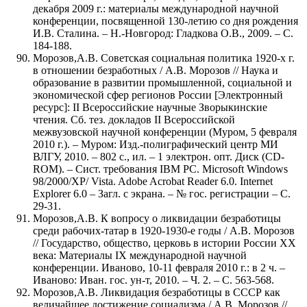
декабря 2009 г.: материалы международной научной
конференции, посвященной 130-летию со дня рождения
И.В. Сталина. – Н.-Новгород: Гладкова О.В., 2009. – С.
184-188.
Морозов,А.В. Советская социальная политика 1920-х г.
в отношении безработных / А.В. Морозов // Наука и
образование в развитии промышленной, социальной и
экономической сфер регионов России [Электронный
ресурс]: II Всероссийские научные Зворыкинские
чтения. Сб. тез. докладов II Всероссийской
межвузовской научной конференции (Муром, 5 февраля
2010 г.). – Муром: Изд.-полиграфический центр МИ
ВЛГУ, 2010. – 802 с., ил. – 1 электрон. опт. Диск (CD-
ROM). – Сист. требования IBM РС. Microsoft Windows
98/2000/XP/ Vista. Adobe Acrobat Reader 6.0. Internet
Explorer 6.0 – Загл. с экрана. – № гос. регистрации – С.
29-31.
Морозов,А.В. К вопросу о ликвидации безработицы
среди рабочих-татар в 1920-1930-е годы / А.В. Морозов
// Государство, общество, церковь в истории России ХХ
века: Материалы IX международной научной
конференции. Иваново, 10-11 февраля 2010 г.: в 2 ч. –
Иваново: Иван. гос. ун-т, 2010. – Ч. 2. – С. 563-568.
Морозов,А.В. Ликвидация безработицы в СССР как
величайшее достижение социализма / А.В. Морозов //