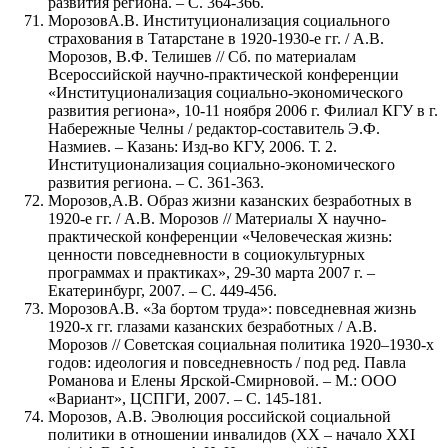
развития региона. – С. 364-366.
МорозовА.В. Институционализация социального
страхования в Татарстане в 1920-1930-е гг. / А.В.
Морозов, В.Ф. Телишев // Сб. по материалам
Всероссийской научно-практической конференции
«Институционализация социально-экономического
развития региона», 10-11 ноября 2006 г. Филиал КГУ в г.
Набережные Челны / редактор-составитель Э.Ф.
Назмиев. – Казань: Изд-во КГУ, 2006. Т. 2.
Институционализация социально-экономического
развития региона. – С. 361-363.
Морозов,А.В. Образ жизни казанских безработных в
1920-е гг. / А.В. Морозов // Материалы X научно-
практической конференции «Человеческая жизнь:
ценности повседневности в социокультурных
программах и практиках», 29-30 марта 2007 г. –
Екатеринбург, 2007. – С. 449-456.
МорозовА.В. «За бортом труда»: повседневная жизнь
1920-х гг. глазами казанских безработных / А.В.
Морозов // Советская социальная политика 1920–1930-х
годов: идеология и повседневность / под ред. Павла
Романова и Елены Ярской-Смирновой. – М.: ООО
«Вариант», ЦСПГИ, 2007. – С. 145-181.
Морозов, А.В. Эволюция российской социальной
политики в отношении инвалидов (ХХ – начало ХХI