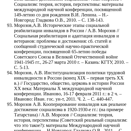
Социализм: теория, история, перспективы: материалы
международной научной конференции, посвященной
149-летию со дня рождения В.И. Ленина. – Н.-
Новгород: Гладкова О.В., 2010. – С. 138-143.
Морозов,А.В. Исторические этапы социальной
реабилитации инвалидов в России / А.В. Морозов //
Социальная реабилитация и адаптация инвалидов и
ветеранов: проблемы и достижения: сб. статей и
сообщений студенческой научно-практической
конференции, посвященной 65-летию победы
Советского Союза в Великой Отечественной войне
1941-1945 гг., 26-27 марта 2010 г. – Казань: КГТУ, 2010. –
С. 5-13.
Морозов, А.В. Институциализация политики трудовой
инвалидности в России (конец XIX – первая треть ХХ
в.) // Государство, общество, церковь в истории России
ХХ века: Материалы X международной научной
конференции. Иваново, 16-17 февраля 2011 г.: в 2 ч. –
Иваново: Иван. гос. ун-т, 2011. Ч. 2. – С. 440-447.
Морозов А.В. Кооперирование инвалидов как реальное
достижение социализма в 1920-1930-е гг.: (на примере
Татарстана) / А.В. Морозов // Социализм: теория,
история, перспективы (Советский реальный социализм:
что это такое?): материалы Международной научной
конференции. – Н.Новгород: Гладкова О.В., 2011. – С.