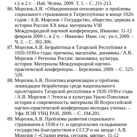
г.): в 2 т. – Наб. Челны, 2009. Т. 1. – С. 211-213.
Морозов,А.В. «Объединенная оппозиция» и проблемы
социального страхования в Татреспублике в конце 1920-
годов / А.В. Морозов // Государство, общество, церковь в
истории России ХХ века: материалы VIII
Международной научной конференции, Иваново. 11-12
февраля 2009 г.: в 2 ч. – Иваново: Иван. гос. ун-т, 2009. –
Ч. 2. – С. 302-306.
Морозов,А.В. Безработица в Татарской Республике в
1920-1930-е годы: причины, масштабы, динамика / А.В.
Морозов // Регионы России: экономика, культура,
история. Материалы Международной научно-
практической конференции. – Березники, 2009. – С. 525-
529.
Морозов,А.В. Политика коренизации и проблема
ликвидации безработицы среди национального
пролетариата Татарской республики в 1920-1930-е годы
/ А.В. Морозов // Этносы и культуры Урало-Поволжья:
история и современность: материалы III Всероссийской
научно-практической конференции молодых ученых. –
Уфа: ИЭИ УНЦ РАН, 2009. – С. 194-201.
Морозов,А.В. Проблемы развития социального
страхования в 1930-е гг. и предпосылки складывания
государства благоденствия в СССР и на западе / А.В.
Морозов // «Сталин вчера, сегодня, завтра», 11-12