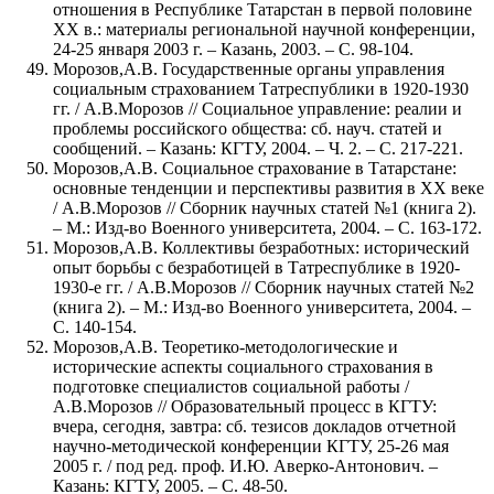
отношения в Республике Татарстан в первой половине
ХХ в.: материалы региональной научной конференции,
24-25 января 2003 г. – Казань, 2003. – С. 98-104.
Морозов,А.В. Государственные органы управления
социальным страхованием Татреспублики в 1920-1930
гг. / А.В.Морозов // Социальное управление: реалии и
проблемы российского общества: сб. науч. статей и
сообщений. – Казань: КГТУ, 2004. – Ч. 2. – С. 217-221.
Морозов,А.В. Социальное страхование в Татарстане:
основные тенденции и перспективы развития в XX веке
/ А.В.Морозов // Сборник научных статей №1 (книга 2).
– М.: Изд-во Военного университета, 2004. – С. 163-172.
Морозов,А.В. Коллективы безработных: исторический
опыт борьбы с безработицей в Татреспублике в 1920-
1930-е гг. / А.В.Морозов // Сборник научных статей №2
(книга 2). – М.: Изд-во Военного университета, 2004. –
С. 140-154.
Морозов,А.В. Теоретико-методологические и
исторические аспекты социального страхования в
подготовке специалистов социальной работы /
А.В.Морозов // Образовательный процесс в КГТУ:
вчера, сегодня, завтра: сб. тезисов докладов отчетной
научно-методической конференции КГТУ, 25-26 мая
2005 г. / под ред. проф. И.Ю. Аверко-Антонович. –
Казань: КГТУ, 2005. – С. 48-50.