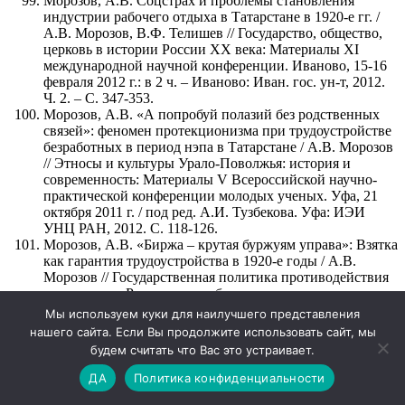
Морозов, А.В. Соцстрах и проблемы становления
индустрии рабочего отдыха в Татарстане в 1920-е гг. /
А.В. Морозов, В.Ф. Телишев // Государство, общество,
церковь в истории России ХХ века: Материалы XI
международной научной конференции. Иваново, 15-16
февраля 2012 г.: в 2 ч. – Иваново: Иван. гос. ун-т, 2012.
Ч. 2. – С. 347-353.
Морозов, А.В. «А попробуй полазий без родственных
связей»: феномен протекционизма при трудоустройстве
безработных в период нэпа в Татарстане / А.В. Морозов
// Этносы и культуры Урало-Поволжья: история и
современность: Материалы V Всероссийской научно-
практической конференции молодых ученых. Уфа, 21
октября 2011 г. / под ред. А.И. Тузбекова. Уфа: ИЭИ
УНЦ РАН, 2012. С. 118-126.
Морозов, А.В. «Биржа – крутая буржуям управа»: Взятка
как гарантия трудоустройства в 1920-е годы / А.В.
Морозов // Государственная политика противодействия
коррупции в России и за рубежом: тенденции и
перспективы развития: Материалы III Межвузовской
Мы используем куки для наилучшего представления
научно-практической конференции, 9-10 декабря 2011 г
нашего сайта. Если Вы продолжите использовать сайт, мы
Казан. нац. исслед. технол. ун-т. – Казань, 2012. – С. 63-
будем считать что Вас это устраивает.
71.
Морозов, А.В. Практика социального страхования в
ДА
Политика конфиденциальности
Советской России в 1920-е гг. / А.В. Морозов //