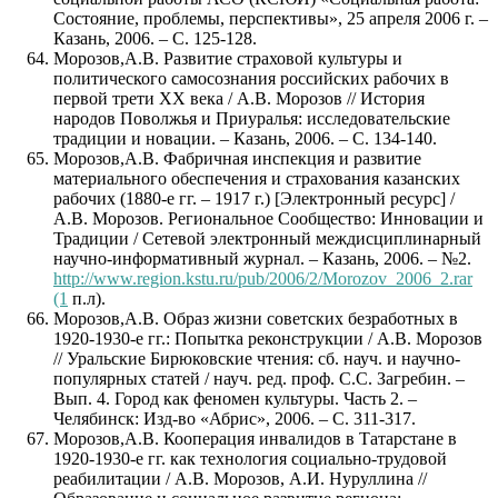
Состояние, проблемы, перспективы», 25 апреля 2006 г. –
Казань, 2006. – С. 125-128.
Морозов,А.В. Развитие страховой культуры и
политического самосознания российских рабочих в
первой трети ХХ века / А.В. Морозов // История
народов Поволжья и Приуралья: исследовательские
традиции и новации. – Казань, 2006. – С. 134-140.
Морозов,А.В. Фабричная инспекция и развитие
материального обеспечения и страхования казанских
рабочих (1880-е гг. – 1917 г.) [Электронный ресурс] /
А.В. Морозов. Региональное Сообщество: Инновации и
Традиции / Сетевой электронный междисциплинарный
научно-информативный журнал. – Казань, 2006. – №2.
http://www.region.kstu.ru/pub/2006/2/Morozov_2006_2.rar
(1
п.л).
Морозов,А.В. Образ жизни советских безработных в
1920-1930-е гг.: Попытка реконструкции / А.В. Морозов
// Уральские Бирюковские чтения: сб. науч. и научно-
популярных статей / науч. ред. проф. С.С. Загребин. –
Вып. 4. Город как феномен культуры. Часть 2. –
Челябинск: Изд-во «Абрис», 2006. – С. 311-317.
Морозов,А.В. Кооперация инвалидов в Татарстане в
1920-1930-е гг. как технология социально-трудовой
реабилитации / А.В. Морозов, А.И. Нуруллина //