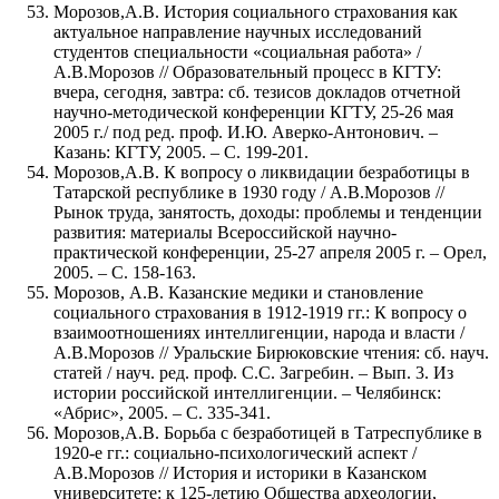
Морозов,А.В. История социального страхования как
актуальное направление научных исследований
студентов специальности «социальная работа» /
А.В.Морозов // Образовательный процесс в КГТУ:
вчера, сегодня, завтра: сб. тезисов докладов отчетной
научно-методической конференции КГТУ, 25-26 мая
2005 г./ под ред. проф. И.Ю. Аверко-Антонович. –
Казань: КГТУ, 2005. – С. 199-201.
Морозов,А.В. К вопросу о ликвидации безработицы в
Татарской республике в 1930 году / А.В.Морозов //
Рынок труда, занятость, доходы: проблемы и тенденции
развития: материалы Всероссийской научно-
практической конференции, 25-27 апреля 2005 г. – Орел,
2005. – С. 158-163.
Морозов, А.В. Казанские медики и становление
социального страхования в 1912-1919 гг.: К вопросу о
взаимоотношениях интеллигенции, народа и власти /
А.В.Морозов // Уральские Бирюковские чтения: сб. науч.
статей / науч. ред. проф. С.С. Загребин. – Вып. 3. Из
истории российской интеллигенции. – Челябинск:
«Абрис», 2005. – С. 335-341.
Морозов,А.В. Борьба с безработицей в Татреспублике в
1920-е гг.: социально-психологический аспект /
А.В.Морозов // История и историки в Казанском
университете: к 125-летию Общества археологии,