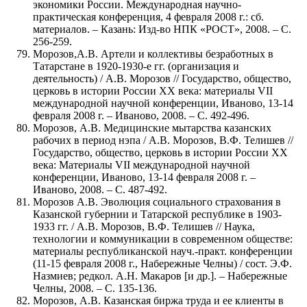
экономики России. Международная научно-
практическая конференция, 4 февраля 2008 г.: сб.
материалов. – Казань: Изд-во НПК «РОСТ», 2008. – С.
256-259.
Морозов,А.В. Артели и коллективы безработных в
Татарстане в 1920-1930-е гг. (организация и
деятельность) / А.В. Морозов // Государство, общество,
церковь в истории России ХХ века: материалы VII
международной научной конференции, Иваново, 13-14
февраля 2008 г. – Иваново, 2008. – С. 492-496.
Морозов, А.В. Медицинские мытарства казанских
рабочих в период нэпа / А.В. Морозов, В.Ф. Телишев //
Государство, общество, церковь в истории России ХХ
века: Материалы VII международной научной
конференции, Иваново, 13-14 февраля 2008 г. –
Иваново, 2008. – С. 487-492.
Морозов А.В. Эволюция социального страхования в
Казанской губернии и Татарской республике в 1903-
1933 гг. / А.В. Морозов, В.Ф. Телишев // Наука,
технологии и коммуникации в современном обществе:
материалы республиканской науч.-практ. конференции
(11-15 февраля 2008 г., Набережные Челны) / сост. Э.Ф.
Назмиев; редкол. А.Н. Макаров [и др.]. – Набережные
Челны, 2008. – С. 135-136.
Морозов, А.В. Казанская биржа труда и ее клиенты в