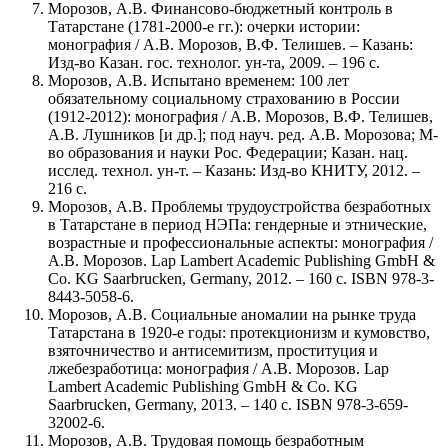
Морозов, А.В. Финансово-бюджетный контроль в
Татарстане (1781-2000-е гг.): очерки истории:
монография / А.В. Морозов, В.Ф. Телишев. – Казань:
Изд-во Казан. гос. технолог. ун-та, 2009. – 196 с.
Морозов, А.В. Испытано временем: 100 лет
обязательному социальному страхованию в России
(1912-2012): монография / А.В. Морозов, В.Ф. Телишев,
А.В. Лушников [и др.]; под науч. ред. А.В. Морозова; М-
во образования и науки Рос. Федерации; Казан. нац.
исслед. технол. ун-т. – Казань: Изд-во КНИТУ, 2012. –
216 с.
Морозов, А.В. Проблемы трудоустройства безработных
в Татарстане в период НЭПа: гендерные и этнические,
возрастные и профессиональные аспекты: монография /
А.В. Морозов. Lap Lambert Academic Publishing GmbH &
Co. KG Saarbrucken, Germany, 2012. – 160 с. ISBN 978-3-
8443-5058-6.
Морозов, А.В. Cоциальные аномалии на рынке труда
Татарстана в 1920-е годы: протекционизм и кумовство,
взяточничество и антисемитизм, проституция и
лжебезработица: монография / А.В. Морозов. Lap
Lambert Academic Publishing GmbH & Co. KG
Saarbrucken, Germany, 2013. – 140 с. ISBN 978-3-659-
32002-6.
Морозов, А.В. Трудовая помощь безработным