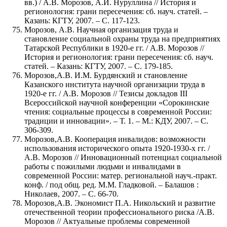
вв.) / А.В. Морозов, А.И. Нуруллина // История и
регионология: грани пересечения: сб. науч. статей. –
Казань: КГТУ, 2007. – С. 117-123.
Морозов, А.В. Научная организация труда и
становление социальной охраны труда на предприятиях
Татарской Республики в 1920-е гг. / А.В. Морозов //
История и регионология: грани пересечения: сб. науч.
статей. – Казань: КГТУ, 2007. – С. 179-185.
Морозов,А.В. И.М. Бурдянский и становление
Казанского института научной организации труда в
1920-е гг. / А.В. Морозов // Тезисы докладов III
Всероссийской научной конференции «Сорокинские
чтения: социальные процессы в современной России:
традиции и инновации». – Т. 1. – М.: КДУ, 2007. – С.
306-309.
Морозов,А.В. Кооперация инвалидов: возможности
использования исторического опыта 1920-1930-х гг. /
А.В. Морозов // Инновационный потенциал социальной
работы с пожилыми людьми и инвалидами в
современной России: матер. региональной науч.-практ.
конф. / под общ. ред. М.М. Гладковой. – Балашов :
Николаев, 2007. – С. 66-70.
Морозов,А.В. Экономист П.А. Никольский и развитие
отечественной теории профессионального риска /А.В.
Морозов // Актуальные проблемы современной