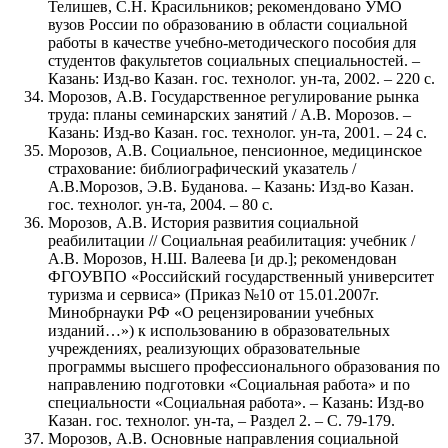
Телишев, С.Н. Красильников; рекомендовано УМО
вузов России по образованию в области социальной
работы в качестве учебно-методического пособия для
студентов факультетов социальных специальностей. –
Казань: Изд-во Казан. гос. технолог. ун-та, 2002. – 220 с.
Морозов, А.В. Государственное регулирование рынка
труда: планы семинарских занятий / А.В. Морозов. –
Казань: Изд-во Казан. гос. технолог. ун-та, 2001. – 24 с.
Морозов, А.В. Социальное, пенсионное, медицинское
страхование: библиографический указатель /
А.В.Морозов, Э.В. Буданова. – Казань: Изд-во Казан.
гос. технолог. ун-та, 2004. – 80 с.
Морозов, А.В. История развития социальной
реабилитации // Социальная реабилитация: учебник /
А.В. Морозов, Н.Ш. Валеева [и др.]; рекомендован
ФГОУВПО «Российский государственный университет
туризма и сервиса» (Приказ №10 от 15.01.2007г.
Минобрнауки РФ «О рецензировании учебных
изданий…») к использованию в образовательных
учреждениях, реализующих образовательные
программы высшего профессионального образования по
направлению подготовки «Социальная работа» и по
специальности «Социальная работа». – Казань: Изд-во
Казан. гос. технолог. ун-та, – Раздел 2. – С. 79-179.
Морозов, А.В. Основные направления социальной