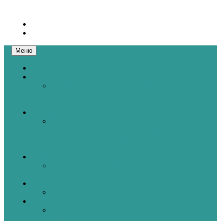
Перейти
к
содержанию
Меню
Главная
Мы о нас
Статьи из периодических изданий,
написанные о библиотеках системы и
сотрудниками библиотек
Литературная карта района
Географическая карта Спасского района РТ и
информация о местных писателях и поэтах,
включая фото, биографические и
библиографические данные
Наши знаменитые земляки
О выдающихся людях города и района,
земляках
Улицы нашего города
Электронный путеводитель
Краеведческий материал в периодических изданиях
Электронная тематическая база данных в
изданиях